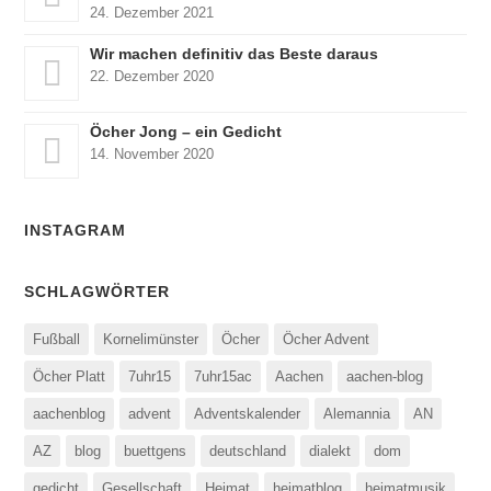
24. Dezember 2021
Wir machen definitiv das Beste daraus
22. Dezember 2020
Öcher Jong – ein Gedicht
14. November 2020
INSTAGRAM
SCHLAGWÖRTER
Fußball
Kornelimünster
Öcher
Öcher Advent
Öcher Platt
7uhr15
7uhr15ac
Aachen
aachen-blog
aachenblog
advent
Adventskalender
Alemannia
AN
AZ
blog
buettgens
deutschland
dialekt
dom
gedicht
Gesellschaft
Heimat
heimatblog
heimatmusik