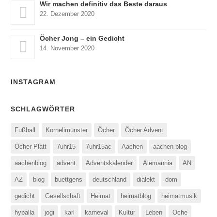
Wir machen definitiv das Beste daraus
22. Dezember 2020
Öcher Jong – ein Gedicht
14. November 2020
INSTAGRAM
SCHLAGWÖRTER
Fußball
Kornelimünster
Öcher
Öcher Advent
Öcher Platt
7uhr15
7uhr15ac
Aachen
aachen-blog
aachenblog
advent
Adventskalender
Alemannia
AN
AZ
blog
buettgens
deutschland
dialekt
dom
gedicht
Gesellschaft
Heimat
heimatblog
heimatmusik
hyballa
jogi
karl
karneval
Kultur
Leben
Oche