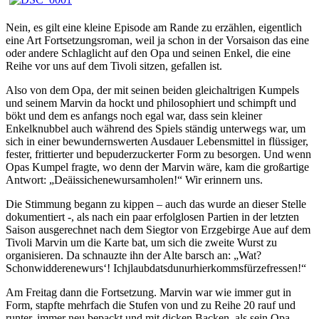
Nein, es gilt eine kleine Episode am Rande zu erzählen, eigentlich
eine Art Fortsetzungsroman, weil ja schon in der Vorsaison das eine
oder andere Schlaglicht auf den Opa und seinen Enkel, die eine
Reihe vor uns auf dem Tivoli sitzen, gefallen ist.
Also von dem Opa, der mit seinen beiden gleichaltrigen Kumpels
und seinem Marvin da hockt und philosophiert und schimpft und
bökt und dem es anfangs noch egal war, dass sein kleiner
Enkelknubbel auch während des Spiels ständig unterwegs war, um
sich in einer bewundernswerten Ausdauer Lebensmittel in flüssiger,
fester, frittierter und bepuderzuckerter Form zu besorgen. Und wenn
Opas Kumpel fragte, wo denn der Marvin wäre, kam die großartige
Antwort: „Deäissichenewursamholen!“ Wir erinnern uns.
Die Stimmung begann zu kippen – auch das wurde an dieser Stelle
dokumentiert -, als nach ein paar erfolglosen Partien in der letzten
Saison ausgerechnet nach dem Siegtor von Erzgebirge Aue auf dem
Tivoli Marvin um die Karte bat, um sich die zweite Wurst zu
organisieren. Da schnauzte ihn der Alte barsch an: „Wat?
Schonwidderenewurs‘! Ichjlaubdatsdunurhierkommsfürzefressen!“
Am Freitag dann die Fortsetzung. Marvin war wie immer gut in
Form, stapfte mehrfach die Stufen von und zu Reihe 20 rauf und
runter, immer neu bepackt und mit dicken Backen, als sein Opa –