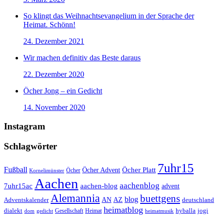
So klingt das Weihnachtsevangelium in der Sprache der
Heimat. Schönn!
24. Dezember 2021
Wir machen definitiv das Beste daraus
22. Dezember 2020
Öcher Jong – ein Gedicht
14. November 2020
Instagram
Schlagwörter
7uhr15
Fußball
Öcher Platt
Öcher Advent
Öcher
Kornelimünster
Aachen
aachenblog
7uhr15ac
aachen-blog
advent
Alemannia
buettgens
blog
AZ
Adventskalender
AN
deutschland
heimatblog
jogi
dialekt
Gesellschaft
hyballa
dom
gedicht
Heimat
heimatmusik