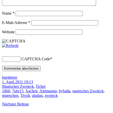
Name
*
E-Mail-Adresse
*
Website
CAPTCHA Code
*
buettgens
1. April 2011 19:13
Magisches Zweieck
,
Öcher
1860
,
7uhr15
,
Aachen
,
Alemannia
,
hyballa
,
magisches Zweieck
,
muenchen
,
Tivoli
,
uludag
,
zweieck
Nächster Beitrag