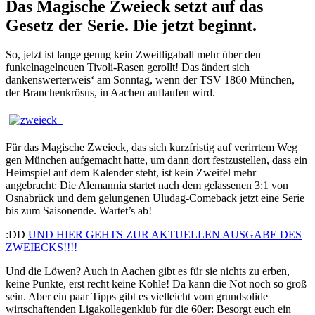
Das Magische Zweieck setzt auf das
Gesetz der Serie. Die jetzt beginnt.
So, jetzt ist lange genug kein Zweitligaball mehr über den
funkelnagelneuen Tivoli-Rasen gerollt! Das ändert sich
dankenswerterweis‘ am Sonntag, wenn der TSV 1860 München,
der Branchenkrösus, in Aachen auflaufen wird.
Für das Magische Zweieck, das sich kurzfristig auf verirrtem Weg
gen München aufgemacht hatte, um dann dort festzustellen, dass ein
Heimspiel auf dem Kalender steht, ist kein Zweifel mehr
angebracht: Die Alemannia startet nach dem gelassenen 3:1 von
Osnabrück und dem gelungenen Uludag-Comeback jetzt eine Serie
bis zum Saisonende. Wartet’s ab!
:DD
UND HIER GEHTS ZUR AKTUELLEN AUSGABE DES
ZWEIECKS!!!!
Und die Löwen? Auch in Aachen gibt es für sie nichts zu erben,
keine Punkte, erst recht keine Kohle! Da kann die Not noch so groß
sein. Aber ein paar Tipps gibt es vielleicht vom grundsolide
wirtschaftenden Ligakollegenklub für die 60er: Besorgt euch ein