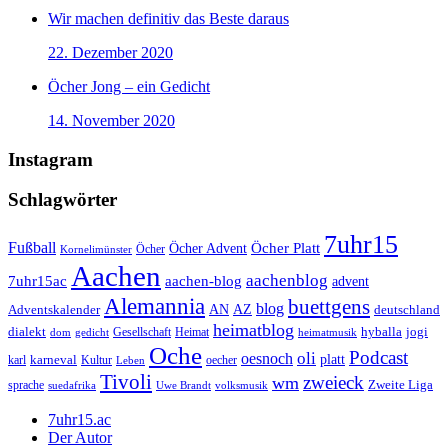
Wir machen definitiv das Beste daraus
22. Dezember 2020
Öcher Jong – ein Gedicht
14. November 2020
Instagram
Schlagwörter
7uhr15
Fußball
Öcher Platt
Öcher Advent
Öcher
Kornelimünster
Aachen
aachenblog
7uhr15ac
aachen-blog
advent
Alemannia
buettgens
blog
AZ
Adventskalender
AN
deutschland
heimatblog
jogi
dialekt
Gesellschaft
hyballa
dom
gedicht
Heimat
heimatmusik
Oche
Podcast
oli
oesnoch
platt
karl
karneval
Kultur
Leben
oecher
Tivoli
zweieck
wm
Zweite Liga
sprache
suedafrika
Uwe Brandt
volksmusik
7uhr15.ac
Der Autor