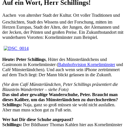
Auf ein Wort, Herr Schillings!
Aachen  von altersher Stadt der Kultur. Ort voller Traditionen und
Geschichten, Stadt des Wissens und der Forschung, mitten im
Herzen Europas, Stadt der Alten, der Jungen, der Alemannen und
der Jecken, der Printen und großen Preise. Ein Zukunftsstandort mit
wunderbaren Vororten: Kornelimünster zum Beispiel.
Heute: Peter Schillings
, Hüter des Münsterländchens und
Gastronom in Kornelimünster (
Bahnhofsvision Kornelimünster
und
Café Münsterländchen). Und auch wenn sein iPhone zertrümmert
auf dem Tisch liegt: Der Mann blickt gelassen in die Zukunft.
(Vor dem Café Münsterländchen, Peter Schillings präsentiert die
Blaustein-Wandertreter – siehe Foto)
Das sind aber gewaltige Wanderschuhe, Peter. Braucht man
dieses Kaliber, um das Münsterländchen zu durchschreiten?
Schillings:
Naja, ganz so groß müssen sie wohl nicht ausfallen.
Aber man muss schon gut zu Fuß sein.
Wer hat Dir diese Schuhe angepasst?
Schillings:
Der Bildhauer Thomas Kahlen hier aus Kornelimünster