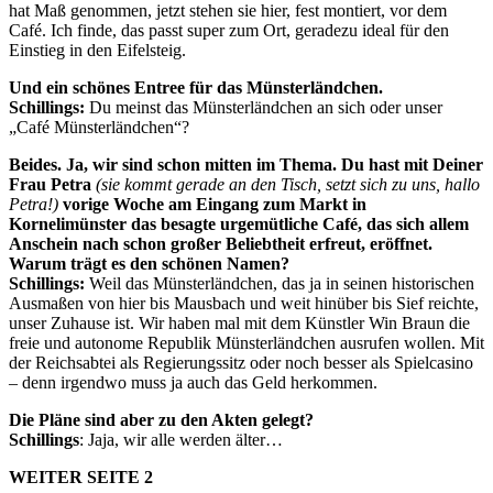
hat Maß genommen, jetzt stehen sie hier, fest montiert, vor dem
Café. Ich finde, das passt super zum Ort, geradezu ideal für den
Einstieg in den Eifelsteig.
Und ein schönes Entree für das Münsterländchen.
Schillings:
Du meinst das Münsterländchen an sich oder unser
„Café Münsterländchen“?
Beides. Ja, wir sind schon mitten im Thema. Du hast mit Deiner
Frau Petra
(sie kommt gerade an den Tisch, setzt sich zu uns, hallo
Petra!)
vorige Woche am Eingang zum Markt in
Kornelimünster das besagte urgemütliche Café, das sich allem
Anschein nach schon großer Beliebtheit erfreut, eröffnet.
Warum trägt es den schönen Namen?
Schillings:
Weil das Münsterländchen, das ja in seinen historischen
Ausmaßen von hier bis Mausbach und weit hinüber bis Sief reichte,
unser Zuhause ist. Wir haben mal mit dem Künstler Win Braun die
freie und autonome Republik Münsterländchen ausrufen wollen. Mit
der Reichsabtei als Regierungssitz oder noch besser als Spielcasino
– denn irgendwo muss ja auch das Geld herkommen.
Die Pläne sind aber zu den Akten gelegt?
Schillings
: Jaja, wir alle werden älter…
WEITER SEITE 2