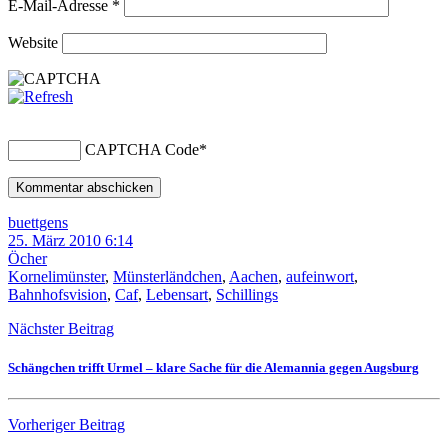
E-Mail-Adresse
*
Website
CAPTCHA Code
*
buettgens
25. März 2010 6:14
Öcher
Kornelimünster
,
Münsterländchen
,
Aachen
,
aufeinwort
,
Bahnhofsvision
,
Caf
,
Lebensart
,
Schillings
Nächster Beitrag
Schängchen trifft Urmel – klare Sache für die Alemannia gegen Augsburg
Vorheriger Beitrag