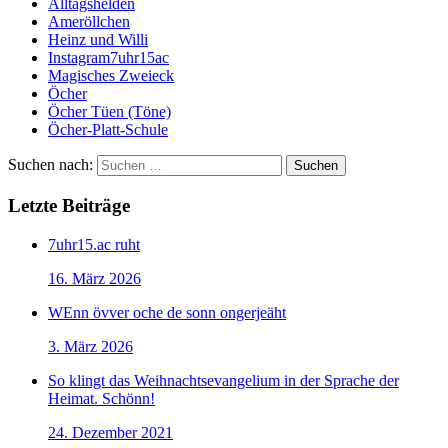
Alltagshelden
Ameröllchen
Heinz und Willi
Instagram7uhr15ac
Magisches Zweieck
Öcher
Öcher Tüen (Töne)
Öcher-Platt-Schule
Suchen nach:
Letzte Beiträge
7uhr15.ac ruht
16. März 2026
WEnn övver oche de sonn ongerjeäht
3. März 2026
So klingt das Weihnachtsevangelium in der Sprache der
Heimat. Schönn!
24. Dezember 2021