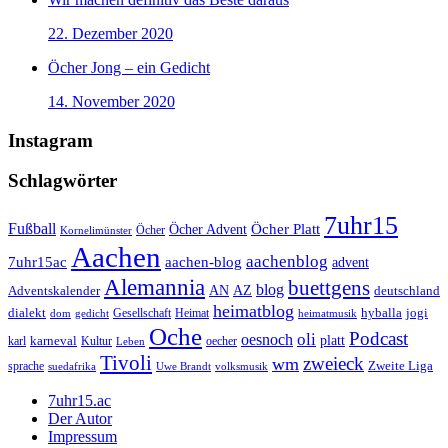
22. Dezember 2020
Öcher Jong – ein Gedicht
14. November 2020
Instagram
Schlagwörter
7uhr15
Fußball
Öcher Platt
Öcher Advent
Öcher
Kornelimünster
Aachen
aachenblog
7uhr15ac
aachen-blog
advent
Alemannia
buettgens
blog
AZ
Adventskalender
AN
deutschland
heimatblog
jogi
dialekt
Gesellschaft
hyballa
dom
gedicht
Heimat
heimatmusik
Oche
Podcast
oli
oesnoch
platt
karl
karneval
Kultur
Leben
oecher
Tivoli
zweieck
wm
Zweite Liga
sprache
suedafrika
Uwe Brandt
volksmusik
7uhr15.ac
Der Autor
Impressum