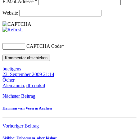
E-Mail-Adresse
*
Website
CAPTCHA Code
*
buettgens
23. September 2009 21:14
Öcher
Alemannia
,
dfb pokal
Nächster Beitrag
Herman van Veen in Aachen
Vorheriger Beitrag
Skibbe: Unbequem, aber lösbar