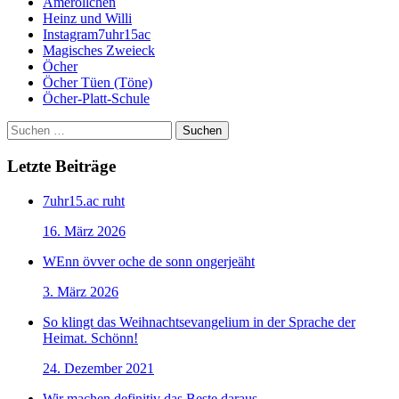
Ameröllchen
Heinz und Willi
Instagram7uhr15ac
Magisches Zweieck
Öcher
Öcher Tüen (Töne)
Öcher-Platt-Schule
Suchen
nach:
Letzte Beiträge
7uhr15.ac ruht
16. März 2026
WEnn övver oche de sonn ongerjeäht
3. März 2026
So klingt das Weihnachtsevangelium in der Sprache der
Heimat. Schönn!
24. Dezember 2021
Wir machen definitiv das Beste daraus