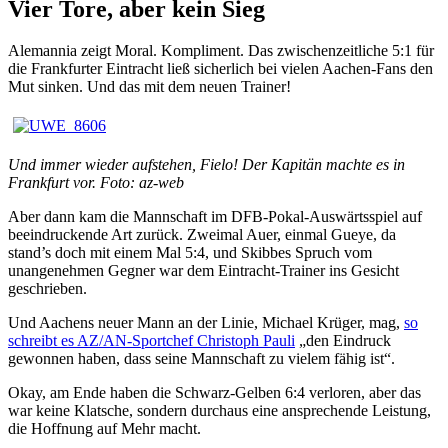
Vier Tore, aber kein Sieg
Alemannia zeigt Moral. Kompliment. Das zwischenzeitliche 5:1 für
die Frankfurter Eintracht ließ sicherlich bei vielen Aachen-Fans den
Mut sinken. Und das mit dem neuen Trainer!
Und immer wieder aufstehen, Fielo! Der Kapitän machte es in
Frankfurt vor. Foto: az-web
Aber dann kam die Mannschaft im DFB-Pokal-Auswärtsspiel auf
beeindruckende Art zurück. Zweimal Auer, einmal Gueye, da
stand’s doch mit einem Mal 5:4, und Skibbes Spruch vom
unangenehmen Gegner war dem Eintracht-Trainer ins Gesicht
geschrieben.
Und Aachens neuer Mann an der Linie, Michael Krüger, mag,
so
schreibt es AZ/AN-Sportchef Christoph Pauli
„den Eindruck
gewonnen haben, dass seine Mannschaft zu vielem fähig ist“.
Okay, am Ende haben die Schwarz-Gelben 6:4 verloren, aber das
war keine Klatsche, sondern durchaus eine ansprechende Leistung,
die Hoffnung auf Mehr macht.