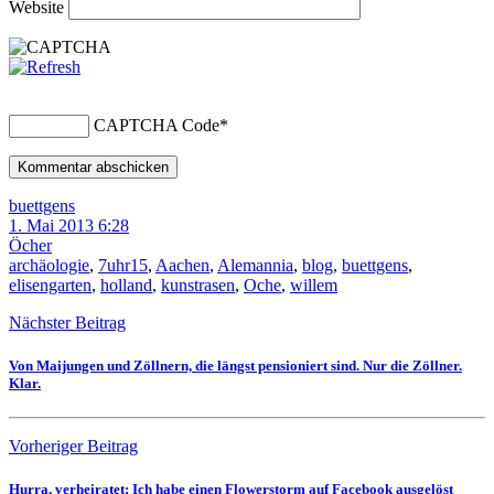
Website
CAPTCHA Code
*
buettgens
1. Mai 2013 6:28
Öcher
archäologie
,
7uhr15
,
Aachen
,
Alemannia
,
blog
,
buettgens
,
elisengarten
,
holland
,
kunstrasen
,
Oche
,
willem
Nächster Beitrag
Von Maijungen und Zöllnern, die längst pensioniert sind. Nur die Zöllner.
Klar.
Vorheriger Beitrag
Hurra, verheiratet: Ich habe einen Flowerstorm auf Facebook ausgelöst