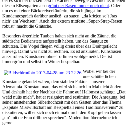
der es sich tief blicken lässt in Aachens bewegte Geschichte, in eben
diesem Elisengarten also
grünt der Rasen immer noch nicht
. Oder
um es mit einer Bäckereiverkäuferin, die sich jüngst im
Kundengespräch darüber ausließ, zu sagen, „da kriejen se’t Jras
nich‘ am Wachsen“. Auch der extrem trittfeste „Super-Strap-Rasen
robust“ macht die Grätsche.
Besonders ärgerlich: Tauben halten sich nicht an die Zäune, die
städtische Bedienstete aufgestellt haben, um das Saatgut zu
schützen. Die Vögel fliegen völlig dreist über das Drahtgeflecht
hinweg. Damit war nicht zu rechnen. Es ist anzuraten, Kunstrasen
auszurollen. Kunstrasen ohne Torlinien wohlgemerkt. Der ist
immergrün und selbst im Winter bespielbar.
Wobei wir bei der
unerschütterlichen
Konstante gelandet wären, dem stabilen Faktor – unserer
Alemannia. Konstant mau, das wird sich auch im Mai nicht ändern.
Und deshalb hat der Nachbar die Fahne auf Halbmast gehängt. „Dat
weäd nüüs mieh“, hat er resigniert und resümiert. Die Anregung, bei
seiner anstehenden Silberhochzeit mit den Gästen über das Thema
„kapitale Misswirtschaft am Beispielfall eines Traditionsvereins“ zu
diskutieren, will er sich noch einmal durch den Kopf gehen lassen
„un‘ mit de Frau drübber sprechen“. Moderation übernehme ich
gerne.