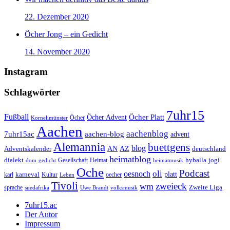
22. Dezember 2020
Öcher Jong – ein Gedicht
14. November 2020
Instagram
Schlagwörter
7uhr15
Fußball
Öcher Platt
Öcher Advent
Öcher
Kornelimünster
Aachen
aachenblog
7uhr15ac
aachen-blog
advent
Alemannia
buettgens
blog
AZ
Adventskalender
AN
deutschland
heimatblog
jogi
dialekt
Gesellschaft
hyballa
dom
gedicht
Heimat
heimatmusik
Oche
Podcast
oli
oesnoch
platt
karl
karneval
Kultur
Leben
oecher
Tivoli
zweieck
wm
Zweite Liga
sprache
suedafrika
Uwe Brandt
volksmusik
7uhr15.ac
Der Autor
Impressum