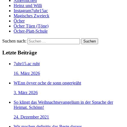
Ameröllchen
Heinz und Willi
Instagram7uhr15ac
Magisches Zweieck
Öcher
Öcher Tüen (Töne)
Öcher-Platt-Schule
Suchen nach:
Letzte Beiträge
7uhr15.ac ruht
16. März 2026
WEnn övver oche de sonn ongerjeäht
3. März 2026
So klingt das Weihnachtsevangelium in der Sprache der
Heimat. Schönn!
24. Dezember 2021
Wir machen definitiv das Beste daraus