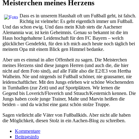
Meisterchen meines Herzens
Dass es in unserem Haushalt oft um Fußball geht, ist falsch.
Richtig ist vielmehr: Es geht eigentlich immer um Fußball.
Und das schon ewig. Und dass mein Klub stets die Aachener
Alemannia war, ist kein Geheimnis. Genau so bekannt ist die im
Haus hochgehaltene Leidenschaft für den FC Bayern – welch
glücklicher Gendefekt, für den ich mich auch heute noch täglich bei
meinem Opa mit einem Blick gen Himmel bedanke.
Aber um es einmal in aller Offenheit zu sagen. Die Meisterchen
meines Herzens sind diese jungen Herren (und auch die, die hier
nicht auf dem Foto sind), auf alle Fälle also die E2/E3 von Hertha
Walheim. Nie und nirgends ist Fußball schöner, nie grausamer, nie
leidenschaftlicher. Mit den Jungs erleben wir schöne Wochenenden
in Turnhallen (zur Zeit) und auf Sportplätzen. Wir lernen die
Gegend bis Loverich/Floverich und Strauch/Kesternich kennen. Die
Jungs haben coole junge Trainer, Malte und Marvin heißen die
beiden – und da wächst eine ganz schön stolze Truppe.
Sagen vielleicht alle Väter von Fußballkids. Aber nicht alle haben
die Möglichkeit, diesen Stolz in ein Aachen-Blog zu schreiben.
Kommentare
Beitragsinfo