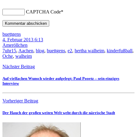
CAPTCHA Code
*
buettgens
4. Februar 2013 6:13
Ameröllchen
7uhr15
,
Aachen
,
blog
,
buettgens
,
e2
,
hertha walheim
,
kinderfußball
,
Oche
,
walheim
Nächster Beitrag
Auf vielfachen Wunsch wieder aufgelegt: Paul Pooetz – sein einziges
Interview
Vorheriger Beitrag
Der Hauch der großen weiten Welt weht durch die närrische Stadt