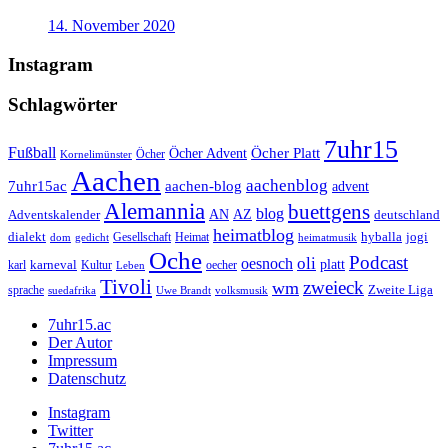
14. November 2020
Instagram
Schlagwörter
7uhr15
Fußball
Öcher Platt
Öcher Advent
Öcher
Kornelimünster
Aachen
aachenblog
7uhr15ac
aachen-blog
advent
Alemannia
buettgens
blog
AZ
Adventskalender
AN
deutschland
heimatblog
jogi
dialekt
Gesellschaft
hyballa
dom
gedicht
Heimat
heimatmusik
Oche
Podcast
oli
oesnoch
platt
karl
karneval
Kultur
Leben
oecher
Tivoli
zweieck
wm
Zweite Liga
sprache
suedafrika
Uwe Brandt
volksmusik
7uhr15.ac
Der Autor
Impressum
Datenschutz
Instagram
Twitter