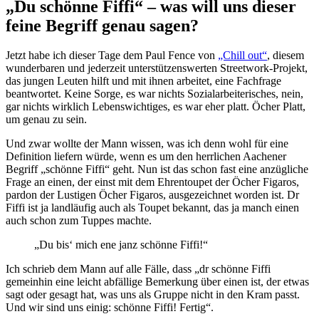
„Du schönne Fiffi“ – was will uns dieser
feine Begriff genau sagen?
Jetzt habe ich dieser Tage dem Paul Fence von
„Chill out“
, diesem
wunderbaren und jederzeit unterstützenswerten Streetwork-Projekt,
das jungen Leuten hilft und mit ihnen arbeitet, eine Fachfrage
beantwortet. Keine Sorge, es war nichts Sozialarbeiterisches, nein,
gar nichts wirklich Lebenswichtiges, es war eher platt. Öcher Platt,
um genau zu sein.
Und zwar wollte der Mann wissen, was ich denn wohl für eine
Definition liefern würde, wenn es um den herrlichen Aachener
Begriff „schönne Fiffi“ geht. Nun ist das schon fast eine anzügliche
Frage an einen, der einst mit dem Ehrentoupet der Öcher Figaros,
pardon der Lustigen Öcher Figaros, ausgezeichnet worden ist. Dr
Fiffi ist ja landläufig auch als Toupet bekannt, das ja manch einen
auch schon zum Tuppes machte.
„Du bis‘ mich ene janz schönne Fiffi!“
Ich schrieb dem Mann auf alle Fälle, dass „dr schönne Fiffi
gemeinhin eine leicht abfällige Bemerkung über einen ist, der etwas
sagt oder gesagt hat, was uns als Gruppe nicht in den Kram passt.
Und wir sind uns einig: schönne Fiffi! Fertig“.