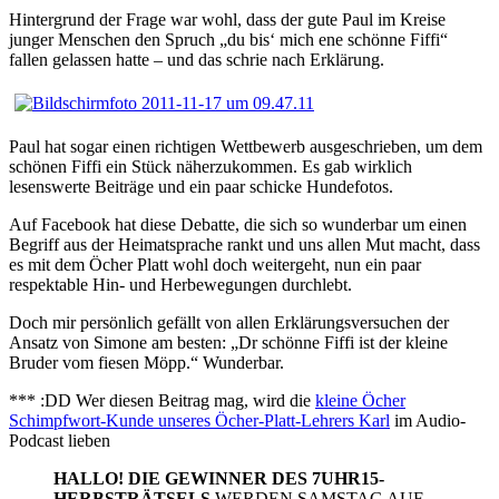
Hintergrund der Frage war wohl, dass der gute Paul im Kreise
junger Menschen den Spruch „du bis‘ mich ene schönne Fiffi“
fallen gelassen hatte – und das schrie nach Erklärung.
Paul hat sogar einen richtigen Wettbewerb ausgeschrieben, um dem
schönen Fiffi ein Stück näherzukommen. Es gab wirklich
lesenswerte Beiträge und ein paar schicke Hundefotos.
Auf Facebook hat diese Debatte, die sich so wunderbar um einen
Begriff aus der Heimatsprache rankt und uns allen Mut macht, dass
es mit dem Öcher Platt wohl doch weitergeht, nun ein paar
respektable Hin- und Herbewegungen durchlebt.
Doch mir persönlich gefällt von allen Erklärungsversuchen der
Ansatz von Simone am besten: „Dr schönne Fiffi ist der kleine
Bruder vom fiesen Möpp.“ Wunderbar.
*** :DD Wer diesen Beitrag mag, wird die
kleine Öcher
Schimpfwort-Kunde unseres Öcher-Platt-Lehrers Karl
im Audio-
Podcast lieben
HALLO! DIE GEWINNER DES 7UHR15-
HERBSTRÄTSELS
WERDEN SAMSTAG AUF