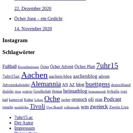
22. Dezember 2020
Öcher Jong – ein Gedicht
14. November 2020
Instagram
Schlagwörter
7uhr15
Fußball
Öcher Platt
Öcher Advent
Öcher
Kornelimünster
Aachen
aachenblog
7uhr15ac
aachen-blog
advent
Alemannia
buettgens
blog
AZ
Adventskalender
AN
deutschland
heimatblog
jogi
dialekt
Gesellschaft
hyballa
dom
gedicht
Heimat
heimatmusik
Oche
Podcast
oli
oesnoch
platt
karl
karneval
Kultur
Leben
oecher
Tivoli
zweieck
wm
Zweite Liga
sprache
suedafrika
Uwe Brandt
volksmusik
7uhr15.ac
Der Autor
Impressum