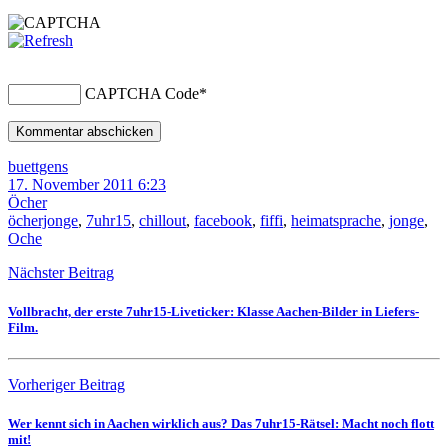
CAPTCHA Code
*
buettgens
17. November 2011 6:23
Öcher
öcherjonge
,
7uhr15
,
chillout
,
facebook
,
fiffi
,
heimatsprache
,
jonge
,
Oche
Nächster Beitrag
Vollbracht, der erste 7uhr15-Liveticker: Klasse Aachen-Bilder in Liefers-
Film.
Vorheriger Beitrag
Wer kennt sich in Aachen wirklich aus? Das 7uhr15-Rätsel: Macht noch flott
mit!