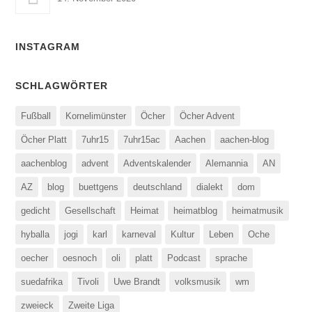
INSTAGRAM
SCHLAGWÖRTER
Fußball
Kornelimünster
Öcher
Öcher Advent
Öcher Platt
7uhr15
7uhr15ac
Aachen
aachen-blog
aachenblog
advent
Adventskalender
Alemannia
AN
AZ
blog
buettgens
deutschland
dialekt
dom
gedicht
Gesellschaft
Heimat
heimatblog
heimatmusik
hyballa
jogi
karl
karneval
Kultur
Leben
Oche
oecher
oesnoch
oli
platt
Podcast
sprache
suedafrika
Tivoli
Uwe Brandt
volksmusik
wm
zweieck
Zweite Liga