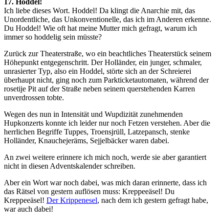
17. Hoddel!
Ich liebe dieses Wort. Hoddel! Da klingt die Anarchie mit, das
Unordentliche, das Unkonventionelle, das ich im Anderen erkenne.
Du Hoddel! Wie oft hat meine Mutter mich gefragt, warum ich
immer so hoddelig sein müsste?
Zurück zur Theaterstraße, wo ein beachtliches Theaterstück seinem
Höhepunkt entgegenschritt. Der Holländer, ein junger, schmaler,
unrasierter Typ, also ein Hoddel, störte sich an der Schreierei
überhaupt nicht, ging noch zum Parkticketautomaten, während der
rosetije Pit auf der Straße neben seinem querstehenden Karren
unverdrossen tobte.
Wegen des nun in Intensität und Wupdizität zunehmenden
Hupkonzerts konnte ich leider nur noch Fetzen verstehen. Aber die
herrlichen Begriffe Tuppes, Troensjrüll, Latzepansch, stenke
Holländer, Knauchejeräms, Sejjelbäcker waren dabei.
An zwei weitere erinnere ich mich noch, werde sie aber garantiert
nicht in diesen Adventskalender schreiben.
Aber ein Wort war noch dabei, was mich daran erinnerte, dass ich
das Rätsel von gestern auflösen muss: Kreppeeäsel! Du
Kreppeeäsel!
Der Krippenesel
, nach dem ich gestern gefragt habe,
war auch dabei!