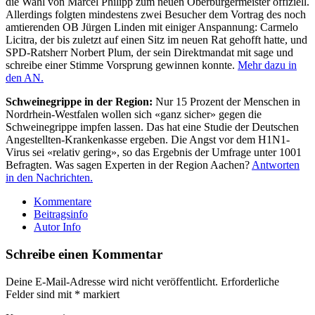
die Wahl von Marcel Philipp zum neuen Oberbürgermeister offiziell.
Allerdings folgten mindestens zwei Besucher dem Vortrag des noch
amtierenden OB Jürgen Linden mit einiger Anspannung: Carmelo
Licitra, der bis zuletzt auf einen Sitz im neuen Rat gehofft hatte, und
SPD-Ratsherr Norbert Plum, der sein Direktmandat mit sage und
schreibe einer Stimme Vorsprung gewinnen konnte.
Mehr dazu in
den AN.
Schweinegrippe in der Region:
Nur 15 Prozent der Menschen in
Nordrhein-Westfalen wollen sich «ganz sicher» gegen die
Schweinegrippe impfen lassen. Das hat eine Studie der Deutschen
Angestellten-Krankenkasse ergeben. Die Angst vor dem H1N1-
Virus sei «relativ gering», so das Ergebnis der Umfrage unter 1001
Befragten. Was sagen Experten in der Region Aachen?
Antworten
in den Nachrichten.
Kommentare
Beitragsinfo
Autor Info
Schreibe einen Kommentar
Deine E-Mail-Adresse wird nicht veröffentlicht.
Erforderliche
Felder sind mit
*
markiert