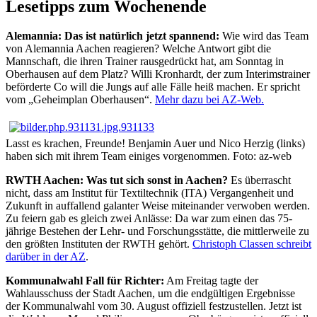
Lesetipps zum Wochenende
Alemannia: Das ist natürlich jetzt spannend:
Wie wird das Team
von Alemannia Aachen reagieren? Welche Antwort gibt die
Mannschaft, die ihren Trainer rausgedrückt hat, am Sonntag in
Oberhausen auf dem Platz? Willi Kronhardt, der zum Interimstrainer
beförderte Co will die Jungs auf alle Fälle heiß machen. Er spricht
vom „Geheimplan Oberhausen“.
Mehr dazu bei AZ-Web.
Lasst es krachen, Freunde! Benjamin Auer und Nico Herzig (links)
haben sich mit ihrem Team einiges vorgenommen. Foto: az-web
RWTH Aachen: Was tut sich sonst in Aachen?
Es überrascht
nicht, dass am Institut für Textiltechnik (ITA) Vergangenheit und
Zukunft in auffallend galanter Weise miteinander verwoben werden.
Zu feiern gab es gleich zwei Anlässe: Da war zum einen das 75-
jährige Bestehen der Lehr- und Forschungsstätte, die mittlerweile zu
den größten Instituten der RWTH gehört.
Christoph Classen schreibt
darüber in der AZ
.
Kommunalwahl Fall für Richter:
Am Freitag tagte der
Wahlausschuss der Stadt Aachen, um die endgültigen Ergebnisse
der Kommunalwahl vom 30. August offiziell festzustellen. Jetzt ist