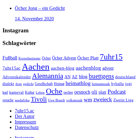
Öcher Jong – ein Gedicht
14. November 2020
Instagram
Schlagwörter
7uhr15
Fußball
Öcher Platt
Öcher Advent
Öcher
Kornelimünster
Aachen
aachenblog
7uhr15ac
aachen-blog
advent
Alemannia
buettgens
blog
AZ
Adventskalender
AN
deutschland
heimatblog
jogi
dialekt
Gesellschaft
hyballa
dom
gedicht
Heimat
heimatmusik
Oche
Podcast
oli
oesnoch
platt
karl
karneval
Kultur
Leben
oecher
Tivoli
zweieck
wm
Zweite Liga
sprache
suedafrika
Uwe Brandt
volksmusik
7uhr15.ac
Der Autor
Impressum
Datenschutz
Instagram