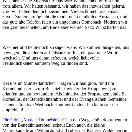
Was bleibt? Die Zuversicht! Das Wir! Weihnachten wird schön,
trotz allem. Wir halten Abstand, wir haben das inzwischen gelernt.
Und wir halten dennoch zusammen. Vielleicht mehr als jemals
zuvor. Zudem ermöglicht die moderne Technik den Austausch, und
das gute alte Telefon feiert ein ungeahntes Comeback. Notieren wir
den gern belächelten, am Ende aber wahren Satz: Wir schaffen das!
Was hier und heute noch zu sagen wäre: Wir können rausgehen, uns
bewegen, die anderen auf Distanz treffen, ein paar nette Worte
wechseln. Und uns daran erfreuen, welch liebevolle
Freundlichkeiten auf dem Weg zu finden sind.
Bei uns im Münsterländchen – sagen wir mal grob, rund um
Kornelimünster – zum Beispiel ist wieder der Krippenweg zu
erlaufen und zu bewundern. Als Initiative der Propsteigemeinde St.
Kornelius, der Benediktinerabtei und der Evangelischen Gemeinde
ist eine attraktive Weihnachtstour entstanden. Ich kann sie sehr
empfehlen!
Die GdG „An der Himmelsleiter“
hat den Weg schön dokumentiert:
von der Benediktinerabtei (schaut Euch auch die kleine
Marienkapelle am Wilburgpfad an!) über das Klauser Wäldchen (in