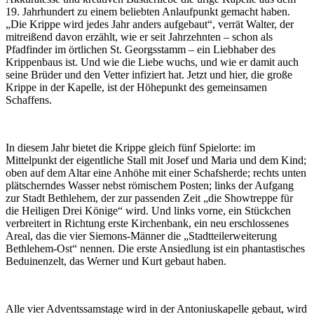
19. Jahrhundert zu einem beliebten Anlaufpunkt gemacht haben.
„Die Krippe wird jedes Jahr anders aufgebaut“, verrät Walter, der
mitreißend davon erzählt, wie er seit Jahrzehnten – schon als
Pfadfinder im örtlichen St. Georgsstamm – ein Liebhaber des
Krippenbaus ist. Und wie die Liebe wuchs, und wie er damit auch
seine Brüder und den Vetter infiziert hat. Jetzt und hier, die große
Krippe in der Kapelle, ist der Höhepunkt des gemeinsamen
Schaffens.
In diesem Jahr bietet die Krippe gleich fünf Spielorte: im
Mittelpunkt der eigentliche Stall mit Josef und Maria und dem Kind;
oben auf dem Altar eine Anhöhe mit einer Schafsherde; rechts unten
plätscherndes Wasser nebst römischem Posten; links der Aufgang
zur Stadt Bethlehem, der zur passenden Zeit „die Showtreppe für
die Heiligen Drei Könige“ wird. Und links vorne, ein Stückchen
verbreitert in Richtung erste Kirchenbank, ein neu erschlossenes
Areal, das die vier Siemons-Männer die „Stadtteilerweiterung
Bethlehem-Ost“ nennen. Die erste Ansiedlung ist ein phantastisches
Beduinenzelt, das Werner und Kurt gebaut haben.
Alle vier Adventssamstage wird in der Antoniuskapelle gebaut, wird