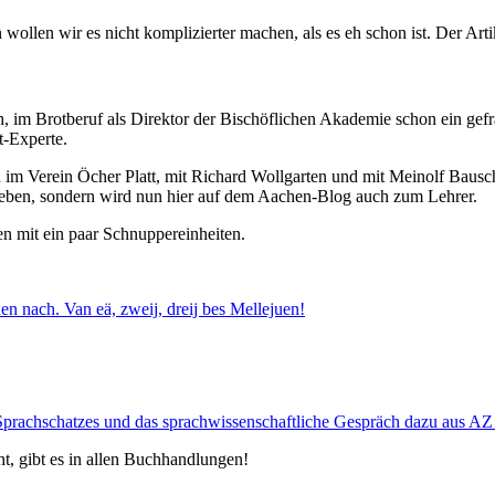
wollen wir es nicht komplizierter machen, als es eh schon ist. Der Artik
h, im Brotberuf als Direktor der Bischöflichen Akademie schon ein gefra
t-Experte.
rn im Verein Öcher Platt, mit Richard Wollgarten und mit Meinolf Bausch
eben, sondern wird nun hier auf dem Aachen-Blog auch zum Lehrer.
en mit ein paar Schnuppereinheiten.
hen nach. Van eä, zweij, dreij bes Mellejuen!
Sprachschatzes und das sprachwissenschaftliche Gespräch dazu aus 
t, gibt es in allen Buchhandlungen!