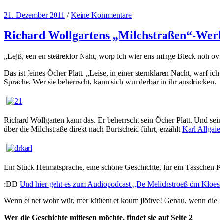
21. Dezember 2011
/
Keine Kommentare
Richard Wollgartens „Milchstraßen“-Werk,
„Lejß, een en steäreklor Naht, worp ich wier ens minge Bleck noh o
Das ist feines Öcher Platt. „Leise, in einer sternklaren Nacht, warf
Sprache. Wer sie beherrscht, kann sich wunderbar in ihr ausdrücken.
Richard Wollgarten kann das. Er beherrscht sein Öcher Platt. Und s
über die Milchstraße direkt nach Burtscheid führt, erzählt
Karl Allgaie
Ein Stück Heimatsprache, eine schöne Geschichte, für ein Tässchen K
:DD
Und hier geht es zum Audiopodcast „De Melichstroeß öm Kloes“ 
Wenn et net wohr wür, mer küüent et koum jlöüve! Genau, wenn die 
Wer die Geschichte mitlesen möchte, findet sie auf Seite 2