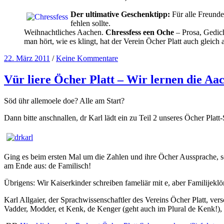
Der ultimative Geschenktipp:
Für alle Freunde
fehlen sollte.
Weihnachtliches Aachen.
Chressfess een Oche
– Prosa, Gedic
man hört, wie es klingt, hat der Verein Öcher Platt auch gleic
22. März 2011
/
Keine Kommentare
Vür liere Öcher Platt – Wir lernen die Aac
Söd ühr allemoele doe? Alle am Start?
Dann bitte anschnallen, dr Karl lädt ein zu Teil 2 unseres Öcher Pla
Ging es beim ersten Mal um die Zahlen und ihre Öcher Aussprache, so
am Ende aus: de Familisch!
Übrigens: Wir Kaiserkinder schreiben fameliär mit e, aber Familijeklön
Karl Allgaier, der Sprachwissenschaftler des Vereins Öcher Platt, vers
Vadder, Modder, et Kenk, de Kenger (geht auch im Plural de Kenk!),