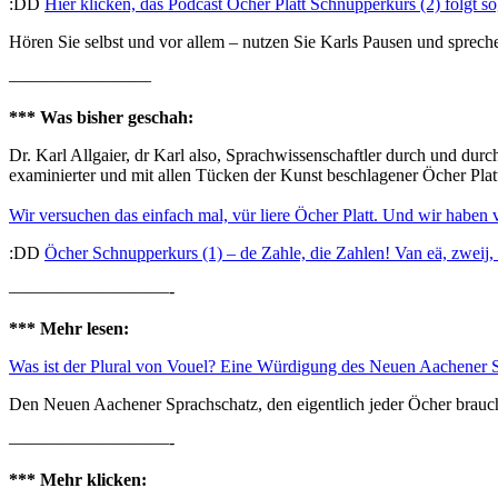
:DD
Hier klicken, das Podcast Öcher Platt Schnupperkurs (2) folgt so
Hören Sie selbst und vor allem – nutzen Sie Karls Pausen und spreche
————————
*** Was bisher geschah:
Dr. Karl Allgaier, dr Karl also, Sprachwissenschaftler durch und durc
examinierter und mit allen Tücken der Kunst beschlagener Öcher Plat
Wir versuchen das einfach mal, vür liere Öcher Platt. Und wir haben
:DD
Öcher Schnupperkurs (1) – de Zahle, die Zahlen! Van eä, zweij, 
—————————-
*** Mehr lesen:
Was ist der Plural von Vouel? Eine Würdigung des Neuen Aachener 
Den Neuen Aachener Sprachschatz, den eigentlich jeder Öcher brauch
—————————-
*** Mehr klicken: