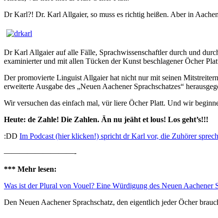
Dr Karl?! Dr. Karl Allgaier, so muss es richtig heißen. Aber in Aachen 
Dr Karl Allgaier auf alle Fälle, Sprachwissenschaftler durch und durc
examinierter und mit allen Tücken der Kunst beschlagener Öcher Plat
Der promovierte Linguist Allgaier hat nicht nur mit seinen Mitstreite
erweiterte Ausgabe des „Neuen Aachener Sprachschatzes“ herausgeg
Wir versuchen das einfach mal, vür liere Öcher Platt. Und wir beginn
Heute: de Zahle! Die Zahlen. Än nu jeäht et lous! Los geht’s!!!
:DD
Im Podcast (hier klicken!) spricht dr Karl vor, die Zuhörer sprec
—————————-
*** Mehr lesen:
Was ist der Plural von Vouel? Eine Würdigung des Neuen Aachener 
Den Neuen Aachener Sprachschatz, den eigentlich jeder Öcher brauch