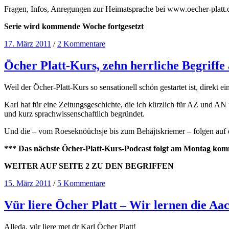
Fragen, Infos, Anregungen zur Heimatsprache bei www.oecher-platt.
Serie wird kommende Woche fortgesetzt
17. März 2011
/
2 Kommentare
Öcher Platt-Kurs, zehn herrliche Begriffe 
Weil der Öcher-Platt-Kurs so sensationell schön gestartet ist, direkt ei
Karl hat für eine Zeitungsgeschichte, die ich kürzlich für AZ und A
und kurz sprachwissenschaftlich begründet.
Und die – vom Roeseknöüchsje bis zum Behäjtskriemer – folgen auf d
*** Das nächste Öcher-Platt-Kurs-Podcast folgt am Montag k
WEITER AUF SEITE 2 ZU DEN BEGRIFFEN
15. März 2011
/
5 Kommentare
Vür liere Öcher Platt – Wir lernen die A
Alleda, vür liere met dr Karl Öcher Platt!