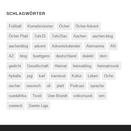
SCHLAGWÖRTER
Fußball
Kornelimünster
Öcher
Öcher Advent
Öcher Platt
7uhr15
7uhr15ac
Aachen
aachen-blog
aachenblog
advent
Adventskalender
Alemannia
AN
AZ
blog
buettgens
deutschland
dialekt
dom
gedicht
Gesellschaft
Heimat
heimatblog
heimatmusik
hyballa
jogi
karl
karneval
Kultur
Leben
Oche
oecher
oesnoch
oli
platt
Podcast
sprache
suedafrika
Tivoli
Uwe Brandt
volksmusik
wm
zweieck
Zweite Liga