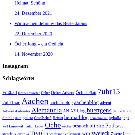
Heimat. Schönn!
24. Dezember 2021
Wir machen definitiv das Beste daraus
22. Dezember 2020
Öcher Jong – ein Gedicht
14. November 2020
Instagram
Schlagwörter
7uhr15
Fußball
Öcher Platt
Öcher Advent
Öcher
Kornelimünster
Aachen
aachenblog
7uhr15ac
aachen-blog
advent
Alemannia
buettgens
blog
AZ
Adventskalender
AN
deutschland
heimatblog
jogi
dialekt
Gesellschaft
hyballa
dom
gedicht
Heimat
heimatmusik
Oche
Podcast
oli
oesnoch
platt
karl
karneval
Kultur
Leben
oecher
Tivoli
zweieck
wm
Zweite Liga
sprache
suedafrika
Uwe Brandt
volksmusik