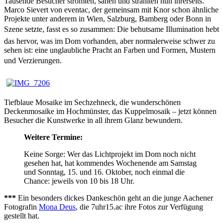
Tausende Besucher strömten, sahen und strahlten nun ihrerseits.
Marco Sievert von eventac, der gemeinsam mit Knor schon ähnliche
Projekte unter anderem in Wien, Salzburg, Bamberg oder Bonn in
Szene setzte, fasst es so zusammen: Die behutsame Illumination hebt
das hervor, was im Dom vorhanden, aber normalerweise schwer zu
sehen ist: eine unglaubliche Pracht an Farben und Formen, Mustern
und Verzierungen.
Tiefblaue Mosaike im Sechzehneck, die wunderschönen
Deckenmosaike im Hochmünster, das Kuppelmosaik – jetzt können
Besucher die Kunstwerke in all ihrem Glanz bewundern.
Weitere Termine:
Keine Sorge: Wer das Lichtprojekt im Dom noch nicht
gesehen hat, hat kommendes Wochenende am Samstag
und Sonntag, 15. und 16. Oktober, noch einmal die
Chance: jeweils von 10 bis 18 Uhr.
***
Ein besonders dickes Dankeschön geht an die junge Aachener
Fotografin
Mona Deus
, die 7uhr15.ac ihre Fotos zur Verfügung
gestellt hat.