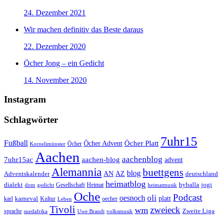
24. Dezember 2021
Wir machen definitiv das Beste daraus
22. Dezember 2020
Öcher Jong – ein Gedicht
14. November 2020
Instagram
Schlagwörter
7uhr15
Fußball
Öcher Platt
Öcher Advent
Öcher
Kornelimünster
Aachen
aachenblog
7uhr15ac
aachen-blog
advent
Alemannia
buettgens
blog
AZ
Adventskalender
AN
deutschland
heimatblog
jogi
dialekt
Gesellschaft
hyballa
dom
gedicht
Heimat
heimatmusik
Oche
Podcast
oli
oesnoch
platt
karl
karneval
Kultur
Leben
oecher
Tivoli
zweieck
wm
Zweite Liga
sprache
suedafrika
Uwe Brandt
volksmusik