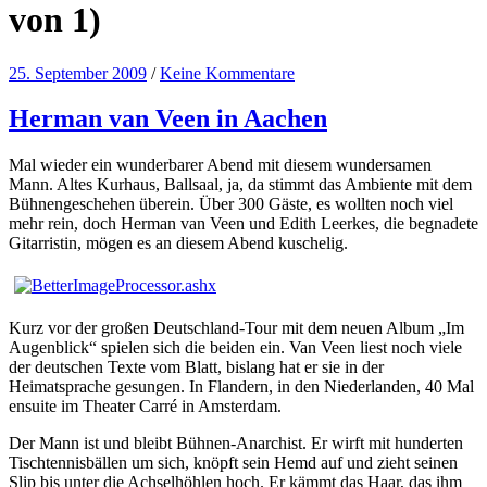
von 1)
25. September 2009
/
Keine Kommentare
Herman van Veen in Aachen
Mal wieder ein wunderbarer Abend mit diesem wundersamen
Mann. Altes Kurhaus, Ballsaal, ja, da stimmt das Ambiente mit dem
Bühnengeschehen überein. Über 300 Gäste, es wollten noch viel
mehr rein, doch Herman van Veen und Edith Leerkes, die begnadete
Gitarristin, mögen es an diesem Abend kuschelig.
Kurz vor der großen Deutschland-Tour mit dem neuen Album „Im
Augenblick“ spielen sich die beiden ein. Van Veen liest noch viele
der deutschen Texte vom Blatt, bislang hat er sie in der
Heimatsprache gesungen. In Flandern, in den Niederlanden, 40 Mal
ensuite im Theater Carré in Amsterdam.
Der Mann ist und bleibt Bühnen-Anarchist. Er wirft mit hunderten
Tischtennisbällen um sich, knöpft sein Hemd auf und zieht seinen
Slip bis unter die Achselhöhlen hoch. Er kämmt das Haar, das ihm