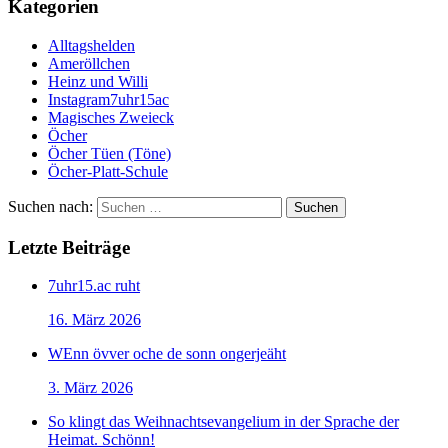
Kategorien
Alltagshelden
Ameröllchen
Heinz und Willi
Instagram7uhr15ac
Magisches Zweieck
Öcher
Öcher Tüen (Töne)
Öcher-Platt-Schule
Suchen nach:
Letzte Beiträge
7uhr15.ac ruht
16. März 2026
WEnn övver oche de sonn ongerjeäht
3. März 2026
So klingt das Weihnachtsevangelium in der Sprache der
Heimat. Schönn!