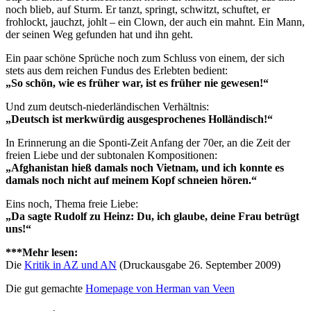
noch blieb, auf Sturm. Er tanzt, springt, schwitzt, schuftet, er
frohlockt, jauchzt, johlt – ein Clown, der auch ein mahnt. Ein Mann,
der seinen Weg gefunden hat und ihn geht.
Ein paar schöne Sprüche noch zum Schluss von einem, der sich
stets aus dem reichen Fundus des Erlebten bedient:
„So schön, wie es früher war, ist es früher nie gewesen!“
Und zum deutsch-niederländischen Verhältnis:
„Deutsch ist merkwürdig ausgesprochenes Holländisch!“
In Erinnerung an die Sponti-Zeit Anfang der 70er, an die Zeit der
freien Liebe und der subtonalen Kompositionen:
„Afghanistan hieß damals noch Vietnam, und ich konnte es
damals noch nicht auf meinem Kopf schneien hören.“
Eins noch, Thema freie Liebe:
„Da sagte Rudolf zu Heinz: Du, ich glaube, deine Frau betrügt
uns!“
***Mehr lesen:
Die
Kritik in AZ und AN
(Druckausgabe 26. September 2009)
Die gut gemachte
Homepage von Herman van Veen