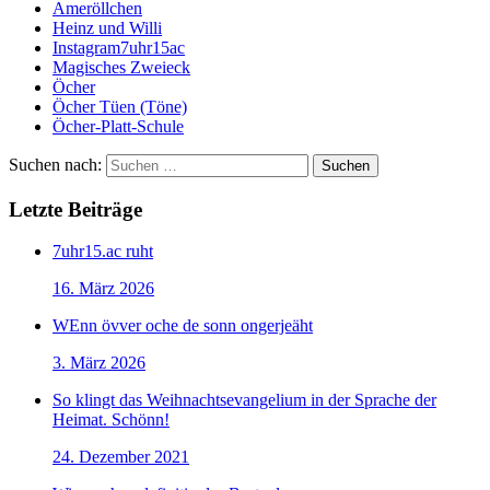
Ameröllchen
Heinz und Willi
Instagram7uhr15ac
Magisches Zweieck
Öcher
Öcher Tüen (Töne)
Öcher-Platt-Schule
Suchen nach:
Letzte Beiträge
7uhr15.ac ruht
16. März 2026
WEnn övver oche de sonn ongerjeäht
3. März 2026
So klingt das Weihnachtsevangelium in der Sprache der
Heimat. Schönn!
24. Dezember 2021