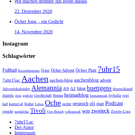
Wir machen definitiv das Beste daraus
22. Dezember 2020
Öcher Jong – ein Gedicht
14. November 2020
Instagram
Schlagwörter
7uhr15
Fußball
Öcher Platt
Öcher Advent
Öcher
Kornelimünster
Aachen
aachenblog
7uhr15ac
aachen-blog
advent
Alemannia
buettgens
blog
AZ
Adventskalender
AN
deutschland
heimatblog
jogi
dialekt
Gesellschaft
hyballa
dom
gedicht
Heimat
heimatmusik
Oche
Podcast
oli
oesnoch
platt
karl
karneval
Kultur
Leben
oecher
Tivoli
zweieck
wm
Zweite Liga
sprache
suedafrika
Uwe Brandt
volksmusik
7uhr15.ac
Der Autor
Impressum