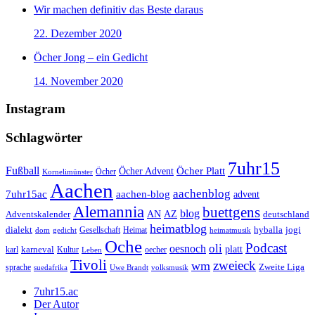
Wir machen definitiv das Beste daraus
22. Dezember 2020
Öcher Jong – ein Gedicht
14. November 2020
Instagram
Schlagwörter
7uhr15
Fußball
Öcher Platt
Öcher Advent
Öcher
Kornelimünster
Aachen
aachenblog
7uhr15ac
aachen-blog
advent
Alemannia
buettgens
blog
AZ
Adventskalender
AN
deutschland
heimatblog
jogi
dialekt
Gesellschaft
hyballa
dom
gedicht
Heimat
heimatmusik
Oche
Podcast
oli
oesnoch
platt
karl
karneval
Kultur
Leben
oecher
Tivoli
zweieck
wm
Zweite Liga
sprache
suedafrika
Uwe Brandt
volksmusik
7uhr15.ac
Der Autor